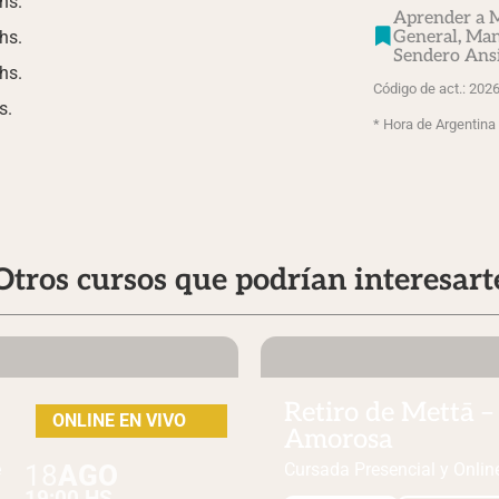
hs.
Aprender a M
hs.
General
,
Man
Sendero Ans
hs.
Código de act.: 20
s.
* Hora de Argentina
Otros cursos que podrían interesart
Retiro de Mettā 
ONLINE EN VIVO
Amorosa​
18
AGO
e
Cursada Presencial y Onli
19:00 HS.