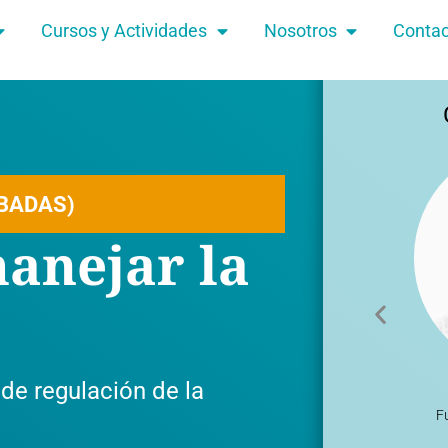
Cursos y Actividades
Nosotros
Contac
ABADAS)
anejar la
de regulación de la
F