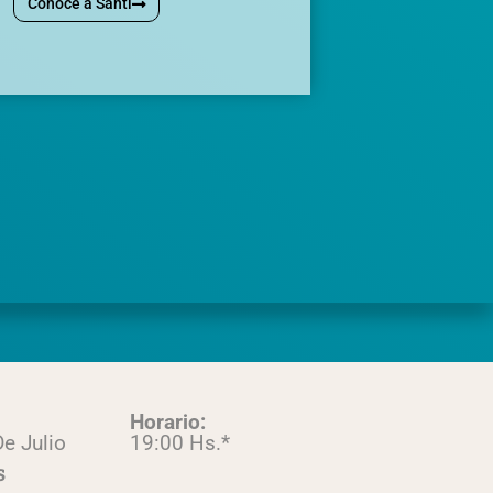
Conoce a Santi
Horario:
e Julio
19:00 Hs.*
s