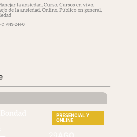
anejar la ansiedad
,
Curso
,
Cursos en vivo
,
ejo de la ansiedad
,
Online
,
Público en general
,
iedad
26-C_ANS-2-N-O
e
– Bondad
PRESENCIAL Y
ONLINE
ne
29
AGO