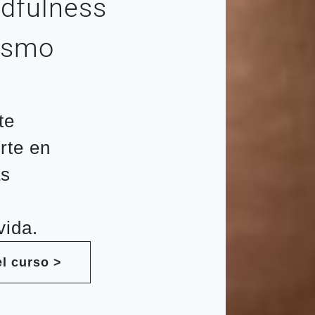
dfulness
mismo
te
rte en
as
vida.
el curso >