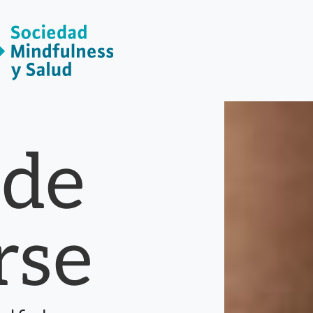
 de
rse