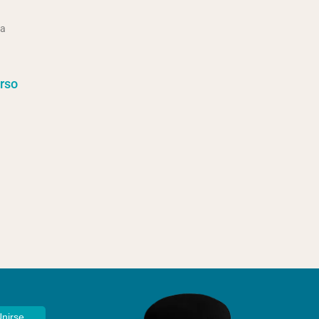
da
rso