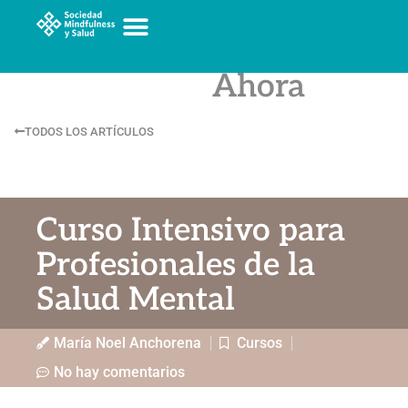
Crónicas
del Aquí y
Ahora
TODOS LOS ARTÍCULOS
Curso Intensivo para
Profesionales de la
Salud Mental
María Noel Anchorena
Cursos
No hay comentarios