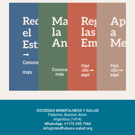
Reducir
Manejar
Regular
Apr
la
las
a
el
Ansiedad
Emocione
Medi
Estrés
Conoce
Haz
Haz
Conoce
clic
clic
más
más
aquí
aquí
SOCIEDAD MINDFULNESS Y SALUD
Palermo, Buenos Aires
Argentina (1414)
WhatsApp: +1773 295 7960
info@mindfulness-salud.org