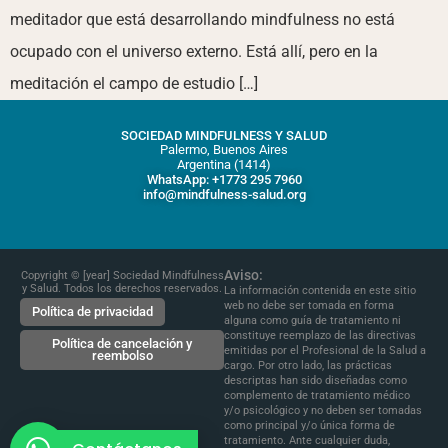
meditador que está desarrollando mindfulness no está
ocupado con el universo externo. Está allí, pero en la
meditación el campo de estudio […]
SOCIEDAD MINDFULNESS Y SALUD
Palermo, Buenos Aires
Argentina (1414)
WhatsApp: +1773 295 7960
info@mindfulness-salud.org
Aviso:
Copyright © [year] Sociedad Mindfulness
y Salud. Todos los derechos reservados.
La información contenida en este sitio
web no debe ser tomada en forma
Política de privacidad
alguna como guía de tratamiento ni
constituye reemplazo de las directivas
Política de cancelación y
emitidas por el Profesional de la Salud a
reembolso
cargo. Por otro lado, las prácticas
descriptas han sido diseñadas como
complemento de tratamiento médico
y/o psicológico y no deben ser tomadas
como principal y/o única forma de
tratamiento. Ante cualquier duda,