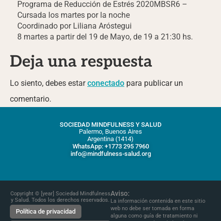
Programa de Reducción de Estrés 2020MBSR6 –
Cursada los martes por la noche
Coordinado por Liliana Aróstegui
8 martes a partir del 19 de Mayo, de 19 a 21:30 hs.
Deja una respuesta
Lo siento, debes estar
conectado
para publicar un
comentario.
SOCIEDAD MINDFULNESS Y SALUD
Palermo, Buenos Aires
Argentina (1414)
WhatsApp: +1773 295 7960
info@mindfulness-salud.org
Aviso:
Copyright © [year] Sociedad Mindfulness
y Salud. Todos los derechos reservados.
La información contenida en este sitio
web no debe ser tomada en forma
Política de privacidad
alguna como guía de tratamiento ni