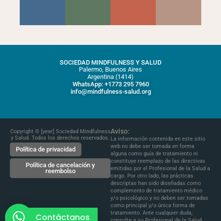
SOCIEDAD MINDFULNESS Y SALUD
Palermo, Buenos Aires
Argentina (1414)
WhatsApp: +1773 295 7960
info@mindfulness-salud.org
Aviso:
Copyright © [year] Sociedad Mindfulness
y Salud. Todos los derechos reservados.
La información contenida en este sitio
web no debe ser tomada en forma
Política de privacidad
alguna como guía de tratamiento ni
constituye reemplazo de las directivas
Política de cancelación y
emitidas por el Profesional de la Salud a
reembolso
cargo. Por otro lado, las prácticas
descriptas han sido diseñadas como
complemento de tratamiento médico
y/o psicológico y no deben ser tomadas
como principal y/o única forma de
tratamiento. Ante cualquier duda,
Contáctanos
consulte a su Profesional de la Salud.