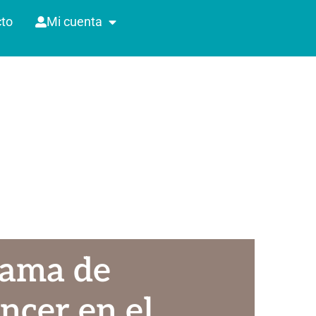
to
Mi cuenta
rama de
ncer en el