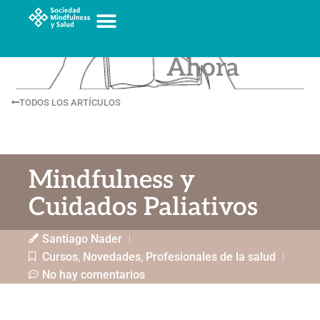
Crónicas
del Aquí y
Ahora
TODOS LOS ARTÍCULOS
Mindfulness y
Cuidados Paliativos
Santiago Nader
Cursos
,
Novedades
,
Profesionales de la salud
No hay comentarios