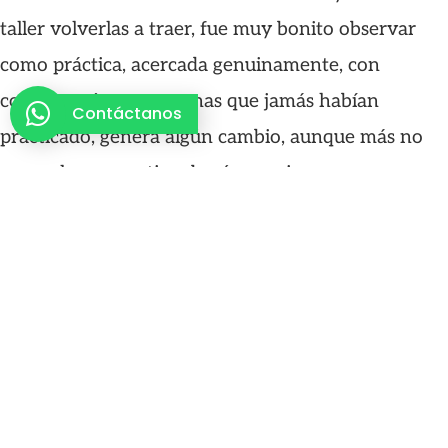
taller volverlas a traer, fue muy bonito observar
como práctica, acercada genuinamente, con
corazón, aún en personas que jamás habían
Contáctanos
practicado, genera algún cambio, aunque más no
sea en la perspectiva de cómo quiero acercarme a
las experiencias que elijo y que la vida me va
ofreciendo.
El amor, la empatía y la compasión más la escucha
atenta, marcaron la diferencia en ambos talleres.
Sentirse genuinamente escuchados y escuchar
atentamente, abrir la posibilidad de que se dieran
cuenta de la importancia de estar presentes.