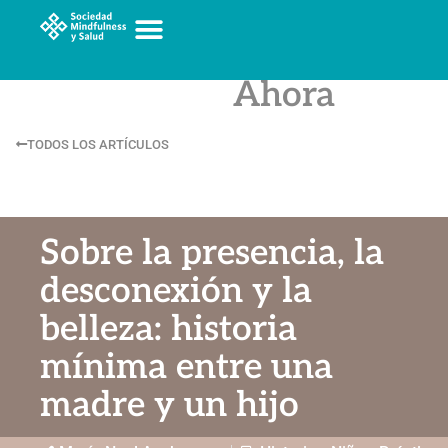
Crónicas
del Aquí y
Ahora
TODOS LOS ARTÍCULOS
Sobre la presencia, la
desconexión y la
belleza: historia
mínima entre una
madre y un hijo