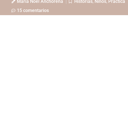
María Noel Anchorena
Historias
,
Niños
,
Práctica
15 comentarios