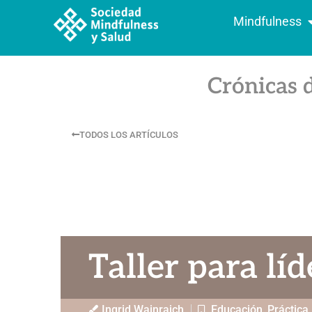
Mindfulness
Crónicas 
TODOS LOS ARTÍCULOS
Taller para líd
Ingrid Wajnrajch
Educación
,
Práctica