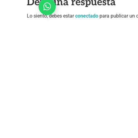
Deja una respuesta
Contáctanos
Lo siento, debes estar
conectado
para publicar un 
Conoce más 
Reducir
Ma
la 
el Estrés