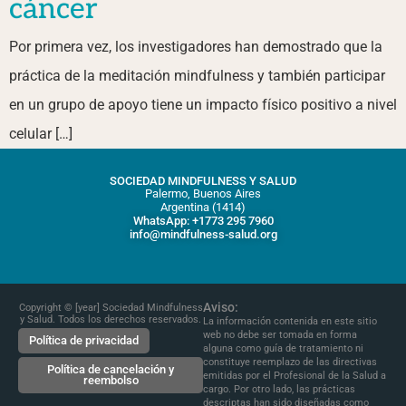
cáncer
Por primera vez, los investigadores han demostrado que la
práctica de la meditación mindfulness y también participar
en un grupo de apoyo tiene un impacto físico positivo a nivel
celular […]
SOCIEDAD MINDFULNESS Y SALUD
Palermo, Buenos Aires
Argentina (1414)
WhatsApp: +1773 295 7960
info@mindfulness-salud.org
Aviso:
Copyright © [year] Sociedad Mindfulness
y Salud. Todos los derechos reservados.
La información contenida en este sitio
web no debe ser tomada en forma
Política de privacidad
alguna como guía de tratamiento ni
constituye reemplazo de las directivas
Política de cancelación y
emitidas por el Profesional de la Salud a
reembolso
cargo. Por otro lado, las prácticas
descriptas han sido diseñadas como