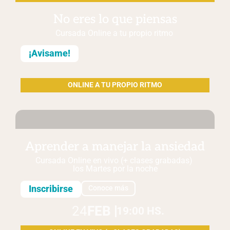
No eres lo que piensas
Cursada Online a tu propio ritmo
¡Avisame!
ONLINE A TU PROPIO RITMO
Aprender a manejar la ansiedad
Cursada Online en vivo (+ clases grabadas)
los Martes
por la noche
Inscribirse
Conoce más
24
FEB
19:00 HS.