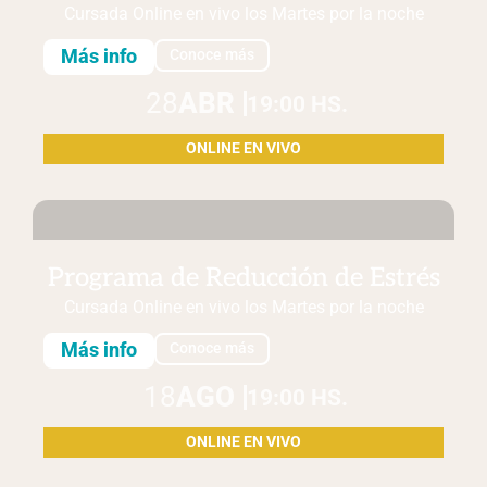
Cursada Online en vivo
los Martes
por la noche
Más info
Conoce más
28
ABR
19:00 HS.
ONLINE EN VIVO
Programa de Reducción de Estrés
Cursada Online en vivo
los Martes
por la noche
Más info
Conoce más
18
AGO
19:00 HS.
ONLINE EN VIVO