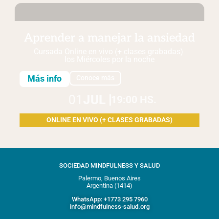
Aprender a manejar la ansiedad
Cursada Online en vivo (+ clases grabadas)
los Miércoles
por la noche
Más info
Conoce más
01
JUL
19:00 HS.
ONLINE EN VIVO (+ CLASES GRABADAS)
SOCIEDAD MINDFULNESS Y SALUD
Palermo, Buenos Aires
Argentina (1414)
WhatsApp: +1773 295 7960
info@mindfulness-salud.org