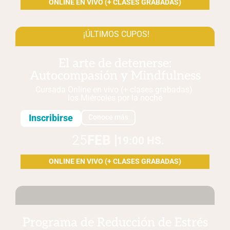
ONLINE EN VIVO (+ CLASES GRABADAS)
¡ÚLTIMOS CUPOS!
El arte de detenerse:
Autocompasión y Mindfulness
Cursada Online en vivo (+ clases grabadas)
los Miércoles
por la noche
Inscribirse
Conoce más
25
FEB
19:00 HS.
ONLINE EN VIVO (+ CLASES GRABADAS)
Programa de Reducción de Estrés